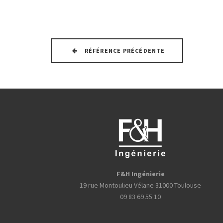
RÉFÉRENCE PRÉCÉDENTE
F&H Ingénierie
19 rue Montoulieu Vélane 31000 Toulouse
09 83 69 55 10