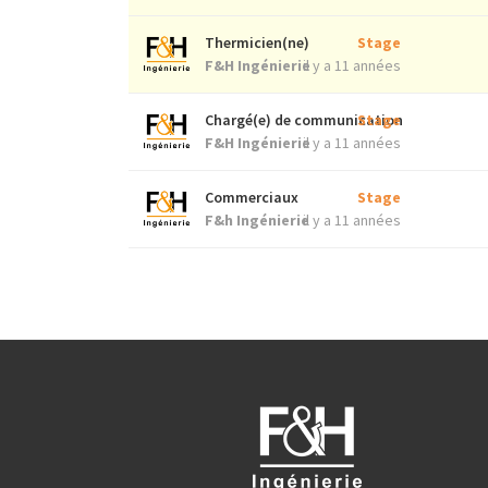
Thermicien(ne)
Stage
F&H Ingénierie
il y a 11 années
Chargé(e) de communication
Stage
F&H Ingénierie
il y a 11 années
Commerciaux
Stage
F&h Ingénierie
il y a 11 années