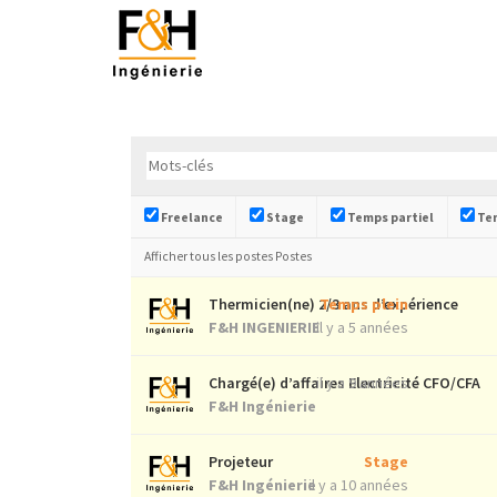
Freelance
Stage
Temps partiel
Tem
Afficher tous les postes Postes
Thermicien(ne) 2/3 ans d’expérience
Temps plein
F&H INGENIERIE
il y a 5 années
Chargé(e) d’affaires Electricité CFO/CFA
il y a 9 années
F&H Ingénierie
Projeteur
Stage
F&H Ingénierie
il y a 10 années